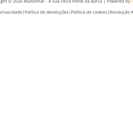
ight © 2026 Multiolhar - A sua Ótica Ponte da Barca | Powered by
 privacidade
|
Política de devoluções
|
Política de cookies
|
Resolução Al