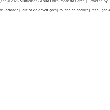
ight © 2026 Multiolhar - A sua Ótica Ponte da Barca | Powered by
 privacidade
|
Política de devoluções
|
Política de cookies
|
Resolução Al