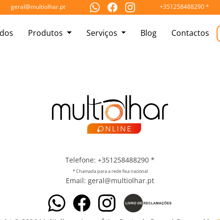
geral@multiolhar.pt
+351258488290
*
rdos
Produtos
Serviços
Blog
Contactos
Telefone: +351258488290
*
* Chamada para a rede fixa nacional
Email: geral@multiolhar.pt